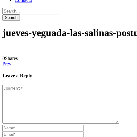
Contacto
jueves-yeguada-las-salinas-post
0
Shares
Prev
Leave a Reply