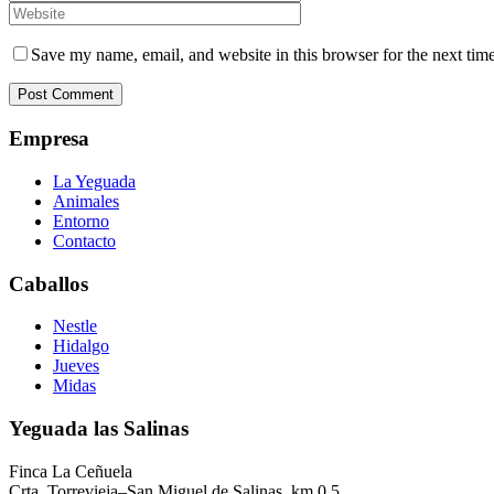
Save my name, email, and website in this browser for the next tim
Empresa
La Yeguada
Animales
Entorno
Contacto
Caballos
Nestle
Hidalgo
Jueves
Midas
Yeguada las Salinas
Finca La Ceñuela
Crta. Torrevieja–San Miguel de Salinas, km.0,5